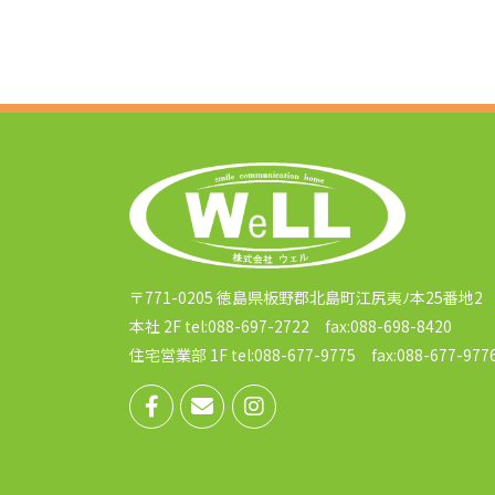
〒771-0205 徳島県板野郡北島町江尻夷ﾉ本25番地2
本社 2F tel:088-697-2722 fax:088-698-8420
住宅営業部 1F tel:088-677-9775 fax:088-677-977