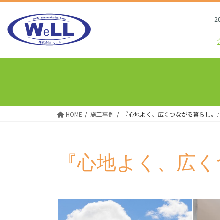
コ
ナ
ン
ビ
2026/8/
テ
ゲ
ン
ー
ツ
シ
へ
ョ
ス
ン
キ
に
ッ
移
プ
動
HOME
施工事例
『心地よく、広くつながる暮らし。
『心地よく、広く