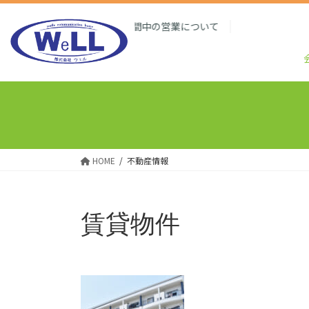
コ
ナ
ン
ビ
お盆期間中の営業について
2026/8/3:
テ
ゲ
ン
ー
ツ
シ
へ
ョ
ス
ン
キ
に
ッ
移
プ
動
HOME
不動産情報
賃貸物件