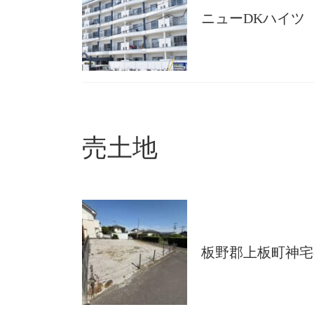
ニューDKハイツ
売土地
板野郡上板町神宅