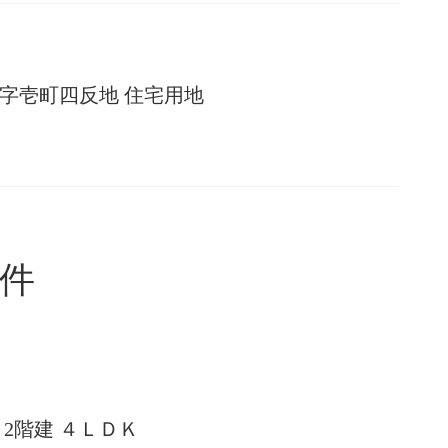
字壱町四反地 住宅用地
件
2階建 ４ＬＤＫ