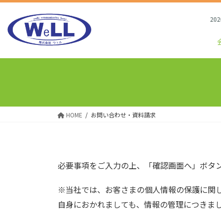
コ
ナ
ン
ビ
2026/8/
テ
ゲ
ン
ー
ツ
シ
へ
ョ
ス
ン
キ
に
ッ
移
プ
動
HOME
お問い合わせ・資料請求
必要事項をご入力の上、「確認画面へ」ボタ
※当社では、お客さまの個人情報の保護に関
自身におかれましても、情報の管理につきま