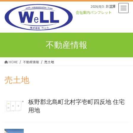
コ
ナ
お盆期間中の営
2026/8/3:
ン
ビ
会社案内パンフレット
テ
ゲ
ン
ー
ツ
シ
へ
ョ
ス
ン
不動産情報
キ
に
ッ
移
プ
動
HOME
不動産情報
売土地
売土地
板野郡北島町北村字壱町四反地 住宅
用地