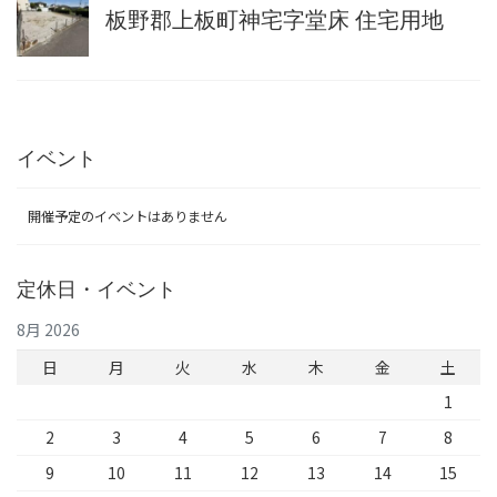
板野郡上板町神宅字堂床 住宅用地
イベント
開催予定のイベントはありません
定休日・イベント
8月 2026
日
月
火
水
木
金
土
1
2
3
4
5
6
7
8
9
10
11
12
13
14
15