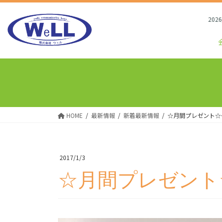
コ
ナ
ン
ビ
2026/8/3
テ
ゲ
ン
ー
ツ
シ
へ
ョ
ス
ン
キ
に
ッ
移
プ
動
HOME
最新情報
新着最新情報
☆月間プレゼント☆
2017/1/3
☆月間プレゼント