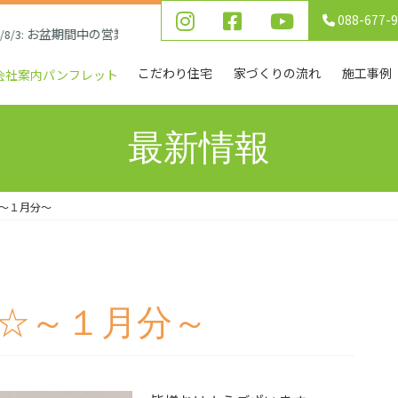
088-677-
お盆期間中の営業について
:
こだわり住宅
家づくりの流れ
施工事例
会社案内パンフレット
最新情報
～１月分～
☆～１月分～