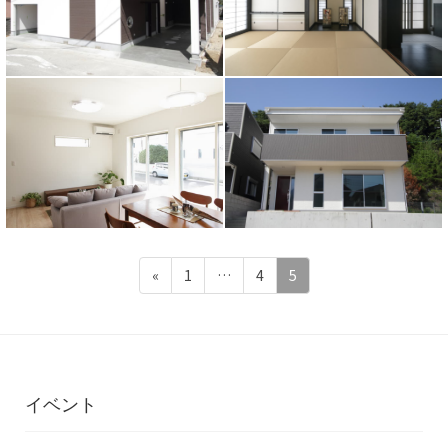
投
固
固
固
«
1
…
4
5
定
定
定
稿
ペ
ペ
ペ
の
ー
ー
ー
ジ
ジ
ジ
ペ
イベント
ー