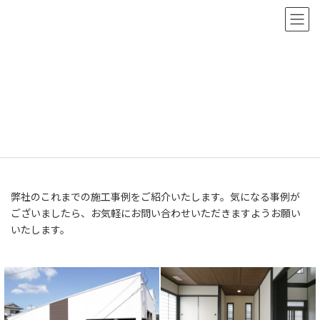
コ
ナ
お盆期間中の営業
2026/8/3:
ン
ビ
会社案内パンフレット
テ
ゲ
ン
ー
ツ
シ
へ
ョ
ス
ン
施工事例
キ
に
ッ
移
プ
動
HOME
施工事例
弊社のこれまでの施工事例をご紹介いたします。気になる事例が
ございましたら、お気軽にお問い合わせいただきますようお願い
いたします。