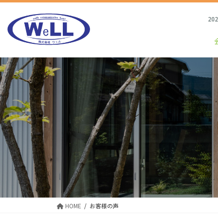
コ
ナ
ン
ビ
2026/8/3
テ
ゲ
ン
ー
ツ
シ
へ
ョ
ス
ン
キ
に
ッ
移
プ
動
HOME
お客様の声